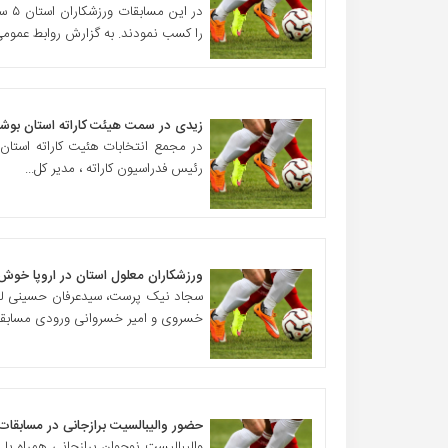
در ا
را کسب نمودند. به گزارش روابط عمومی ا
زیدی در سمت هیئت کاراته استان بوشهر
در مجمع انتخابات هئیت کاراته استان 
رئیس فدراسیون کاراته ، مدیر کل...
ورزشکاران معلول استان در اروپا خو
سجاد نیک پرست، سیدعرفان حسینی لی
خسروی و امیر خسروانی ورودی مسابقات پ
حضور والیبالسیت برازجانی در مسابقات
والیبالیست نوجوان برازجانی همراه با