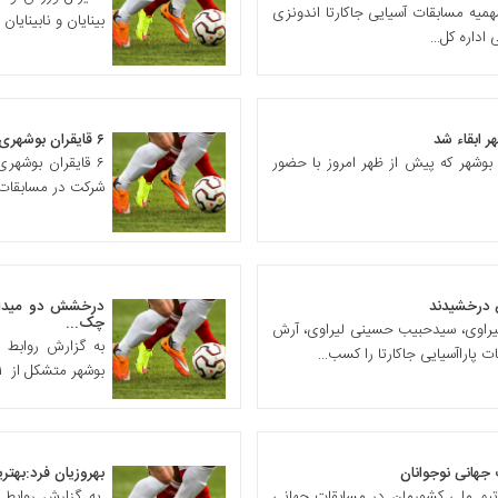
ین مسابقات ورزشکاران استان ۵ سهمیه مسابقات آسیایی جاکارتا اندونزی
بینایان و نابینایان 
داره کل...
 ابقاء شد
۶ قایقران بوشهری در مسابقات باشگاههای جهان
بوشهر که پیش از ظهر امروز با حضور
۶ قایقران بوشهر
شرکت در مسابقات ج
ش درخشیدند
درخشش دو میدانی 
چک...
راوی، سیدحبیب حسینی لیراوی، آرش
به گزارش روابط ع
اراآسیایی جاکارتا را کسب...
بوشهر متشکل از ۱۱ ورزشکار که به نمایندگی...
 جهانی نوجوانان
بهروزیان فرد:بهت
 تیم ملی کشورمان در مسابقات جهانی
به گزارش روابط 