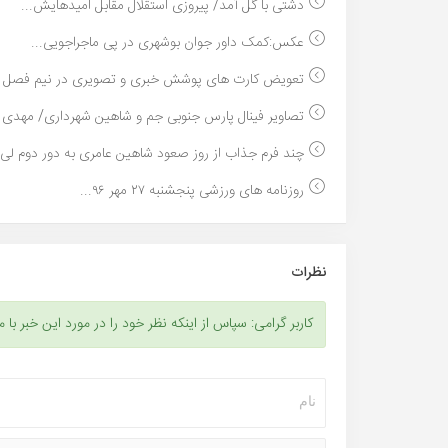
دشتی با گل آمد/ پیروزی استقلال مقابل امیدهایش...
عکس:کمک داور جوان بوشهری در پی ماجراجویی...
تعویض کارت های پوشش خبری و تصویری در نیم فصل دو
تصاویر فینال پارس جنوبی جم و شاهین شهرداری/ مهدی م
چند فرم جذاب از روز صعود شاهین عامری به دور دوم لی..
روزنامه های ورزشی پنجشنبه ۲۷ مهر ۹۶...
نظرات
کاربر گرامی: سپاس از اینکه نظر خود را در مورد این خبر با م