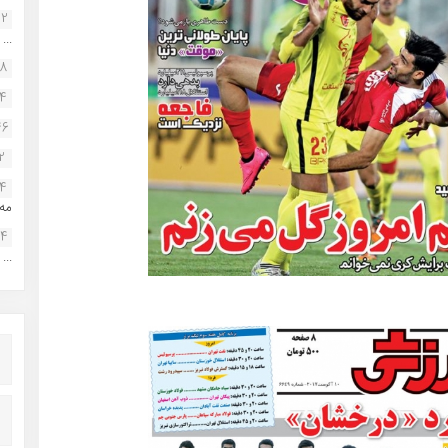
22
...
38
34
46
2
14
مه.
24
...