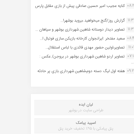
08:
کنایه عجیب امیر حسین صادقی پیش از بازی مقابل پارس
11:
گزارش روز/گنج میخواهید ،بروید بوشهر!...
11:
تصاویر دیدار دوستانه شاهین شهردارى بوشهر و سپاهان ...
08:
سعید مفتخر :ایرانجوان کارخانه بازیکن سازی فوتبال ا...
11:0
تصاویر،اولین حضور مهدی قائدی با لباس استقلال...
07:
تصاویر اردو شاهین شهرداری بوشهر در بروجن/ عکس :
..
09:
هفته اول لیگ دسته دوم،شاهین شهرداری بازی پر حادثه
لیان ایده
طراحی سایت در بوشهر
اسپید پیامک
پنل پیامکی با ۹۵٪ تخفیف خرید پنل