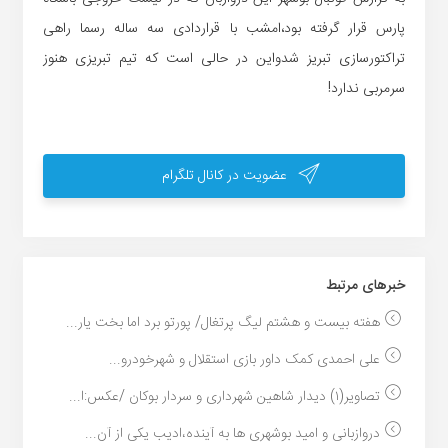
پارس قرار گرفته بود،امشب با قراردادی سه ساله رسما راهی
تراکتورسازی تبریز شدواین در حالی است که تیم تبریزی هنوز
سرمربی ندارد!
عضویت در کانال تلگرام
خبر‌های مرتبط
هفته بیست و هشتم لیگ پرتغال/ پورتو برد اما بخت یار...
علی احمدی کمک داور بازی استقلال و شهرخودرو...
تصاویر(۱) دیدار شاهین شهرداری و سردار بوکان /عکس:ا...
دروازبانی و امید بوشهری ها به آینده،ادیب یکی از آن...