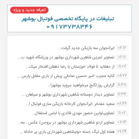
06:16
ایرانجوان سه بازیکن جدید گرفت...
02:11
تصاویر تمرین شاهین شهردارى بوشهر در ورزشگاه شهید ب...
11:07
از دهقاید تا فولاد خوزستان با رضا دهقان:افتخار میک...
08:22
کنایه عجیب امیر حسین صادقی پیش از بازی مقابل پارس ...
11:38
گزارش روز/گنج میخواهید ،بروید بوشهر!...
11:34
تصاویر دیدار دوستانه شاهین شهردارى بوشهر و سپاهان ...
08:46
سعید مفتخر :ایرانجوان کارخانه بازیکن سازی فوتبال ا...
11:02
تصاویر،اولین حضور مهدی قائدی با لباس استقلال...
07:14
تصاویر اردو شاهین شهرداری بوشهر در بروجن/ عکس : مه...
09:24
هفته اول لیگ دسته دوم،شاهین شهرداری بازی پر حادثه ...