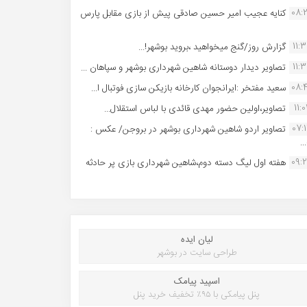
08:
کنایه عجیب امیر حسین صادقی پیش از بازی مقابل پارس
11:
گزارش روز/گنج میخواهید ،بروید بوشهر!...
11:
تصاویر دیدار دوستانه شاهین شهردارى بوشهر و سپاهان ...
08:
سعید مفتخر :ایرانجوان کارخانه بازیکن سازی فوتبال ا...
11:0
تصاویر،اولین حضور مهدی قائدی با لباس استقلال...
07:
تصاویر اردو شاهین شهرداری بوشهر در بروجن/ عکس :
..
09:
هفته اول لیگ دسته دوم،شاهین شهرداری بازی پر حادثه
لیان ایده
طراحی سایت در بوشهر
اسپید پیامک
پنل پیامکی با ۹۵٪ تخفیف خرید پنل