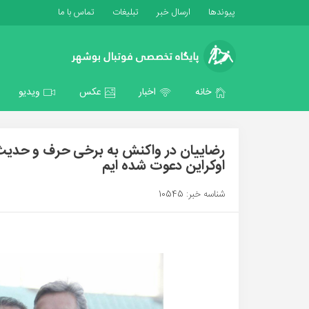
پیوندها
ارسال خبر
تبلیغات
تماس با ما
خانه
اخبار
عکس
ویدیو
رضاییان در واکنش به برخی حرف و حدیث
اوکراین دعوت شده ایم
شناسه خبر: 10545