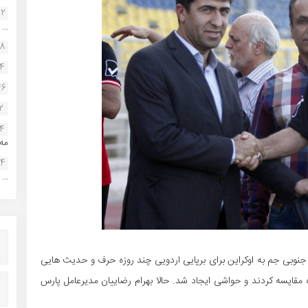
22
...
38
34
46
2
14
مه.
24
...
جنوبی جم به اوکراین برای برپایی اردویی چند روزه حرف و حدیث هایی
مقایسه کردند و حواشی ایجاد شد. حالا بهرام رضاییان مدیرعامل پارس