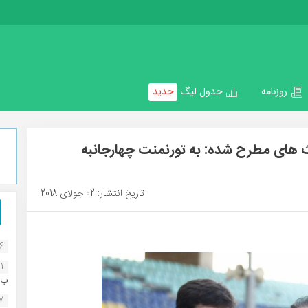
روزنامه
جدول لیگ
جدید
 های مطرح شده: به تورنمنت چهارجانبه
تاریخ انتشار: 02 جولای 2018
16
1
ب..
07