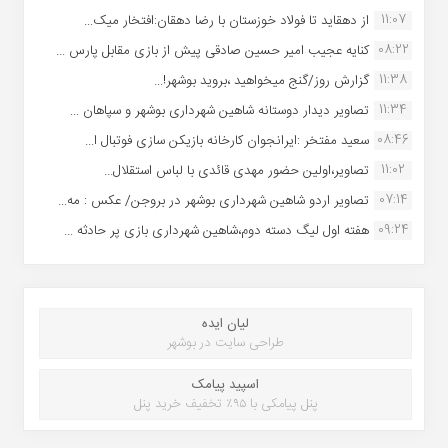
11:07
از دهقاید تا فولاد خوزستان با رضا دهقان:افتخار میک...
08:22
کنایه عجیب امیر حسین صادقی پیش از بازی مقابل پارس ...
11:38
گزارش روز/گنج میخواهید ،بروید بوشهر!...
11:34
تصاویر دیدار دوستانه شاهین شهردارى بوشهر و سپاهان ...
08:46
سعید مفتخر :ایرانجوان کارخانه بازیکن سازی فوتبال ا...
11:02
تصاویر،اولین حضور مهدی قائدی با لباس استقلال...
07:14
تصاویر اردو شاهین شهرداری بوشهر در بروجن/ عکس : مه...
09:24
هفته اول لیگ دسته دوم،شاهین شهرداری بازی پر حادثه ...
لیان ایده
طراحی سایت در بوشهر
اسپید پیامک
پنل پیامکی با ۹۵٪ تخفیف خرید پنل