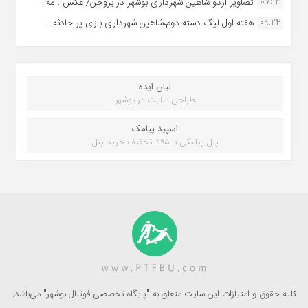
07:14
تصاویر اردو شاهین شهرداری بوشهر در بروجن/ عکس : مه...
09:24
هفته اول لیگ دسته دوم،شاهین شهرداری بازی پر حادثه ...
لیان ایده
طراحی سایت در بوشهر
اسپید پیامک
پنل پیامکی با ۹۵٪ تخفیف خرید پنل
کلیه حقوق و امتیازات این سایت متعلق به "پایگاه تخصصی فوتبال بوشهر" می‌باشد.