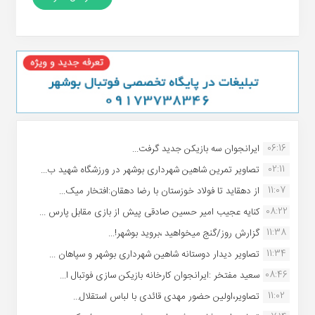
06:16
ایرانجوان سه بازیکن جدید گرفت...
02:11
تصاویر تمرین شاهین شهردارى بوشهر در ورزشگاه شهید ب...
11:07
از دهقاید تا فولاد خوزستان با رضا دهقان:افتخار میک...
08:22
کنایه عجیب امیر حسین صادقی پیش از بازی مقابل پارس ...
11:38
گزارش روز/گنج میخواهید ،بروید بوشهر!...
11:34
تصاویر دیدار دوستانه شاهین شهردارى بوشهر و سپاهان ...
08:46
سعید مفتخر :ایرانجوان کارخانه بازیکن سازی فوتبال ا...
11:02
تصاویر،اولین حضور مهدی قائدی با لباس استقلال...