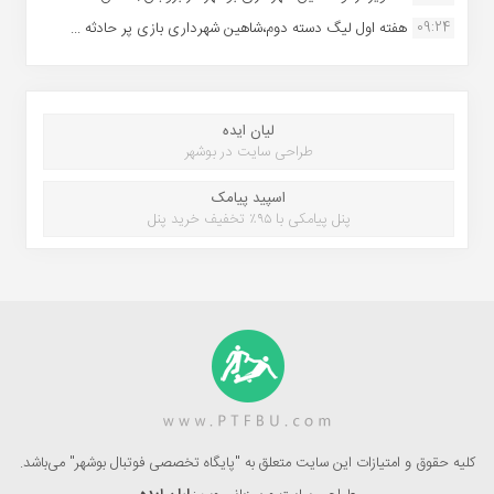
09:24
هفته اول لیگ دسته دوم،شاهین شهرداری بازی پر حادثه ...
لیان ایده
طراحی سایت در بوشهر
اسپید پیامک
پنل پیامکی با ۹۵٪ تخفیف خرید پنل
کلیه حقوق و امتیازات این سایت متعلق به "پایگاه تخصصی فوتبال بوشهر" می‌باشد.