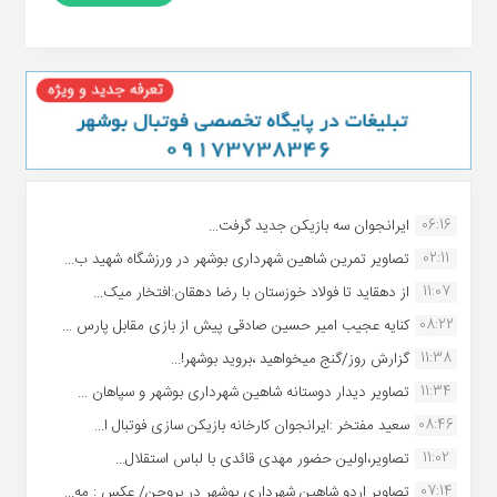
06:16
ایرانجوان سه بازیکن جدید گرفت...
02:11
تصاویر تمرین شاهین شهردارى بوشهر در ورزشگاه شهید ب...
11:07
از دهقاید تا فولاد خوزستان با رضا دهقان:افتخار میک...
08:22
کنایه عجیب امیر حسین صادقی پیش از بازی مقابل پارس ...
11:38
گزارش روز/گنج میخواهید ،بروید بوشهر!...
11:34
تصاویر دیدار دوستانه شاهین شهردارى بوشهر و سپاهان ...
08:46
سعید مفتخر :ایرانجوان کارخانه بازیکن سازی فوتبال ا...
11:02
تصاویر،اولین حضور مهدی قائدی با لباس استقلال...
07:14
تصاویر اردو شاهین شهرداری بوشهر در بروجن/ عکس : مه...