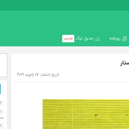
روزنامه
جدول لیگ
جدید
تار
تاریخ انتشار: 07 ژانویه 2019
16
1
ب..
07