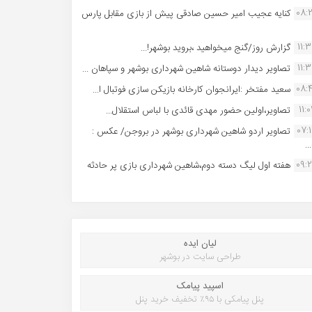
08:
کنایه عجیب امیر حسین صادقی پیش از بازی مقابل پارس
11:
گزارش روز/گنج میخواهید ،بروید بوشهر!...
11:
تصاویر دیدار دوستانه شاهین شهردارى بوشهر و سپاهان ...
08:
سعید مفتخر :ایرانجوان کارخانه بازیکن سازی فوتبال ا...
11:0
تصاویر،اولین حضور مهدی قائدی با لباس استقلال...
07:
تصاویر اردو شاهین شهرداری بوشهر در بروجن/ عکس :
..
09:
هفته اول لیگ دسته دوم،شاهین شهرداری بازی پر حادثه
لیان ایده
طراحی سایت در بوشهر
اسپید پیامک
پنل پیامکی با ۹۵٪ تخفیف خرید پنل