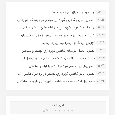
06:16
ایرانجوان سه بازیکن جدید گرفت...
02:11
تصاویر تمرین شاهین شهردارى بوشهر در ورزشگاه شهید ب...
11:07
از دهقاید تا فولاد خوزستان با رضا دهقان:افتخار میک...
08:22
کنایه عجیب امیر حسین صادقی پیش از بازی مقابل پارس ...
11:38
گزارش روز/گنج میخواهید ،بروید بوشهر!...
11:34
تصاویر دیدار دوستانه شاهین شهردارى بوشهر و سپاهان ...
08:46
سعید مفتخر :ایرانجوان کارخانه بازیکن سازی فوتبال ا...
11:02
تصاویر،اولین حضور مهدی قائدی با لباس استقلال...
07:14
تصاویر اردو شاهین شهرداری بوشهر در بروجن/ عکس : مه...
09:24
هفته اول لیگ دسته دوم،شاهین شهرداری بازی پر حادثه ...
لیان ایده
طراحی سایت در بوشهر