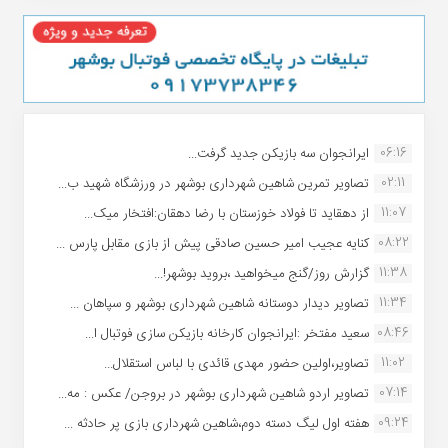
06:16
ایرانجوان سه بازیکن جدید گرفت...
02:11
تصاویر تمرین شاهین شهردارى بوشهر در ورزشگاه شهید ب...
11:07
از دهقاید تا فولاد خوزستان با رضا دهقان:افتخار میک...
08:22
کنایه عجیب امیر حسین صادقی پیش از بازی مقابل پارس ...
11:38
گزارش روز/گنج میخواهید ،بروید بوشهر!...
11:34
تصاویر دیدار دوستانه شاهین شهردارى بوشهر و سپاهان ...
08:46
سعید مفتخر :ایرانجوان کارخانه بازیکن سازی فوتبال ا...
11:02
تصاویر،اولین حضور مهدی قائدی با لباس استقلال...
07:14
تصاویر اردو شاهین شهرداری بوشهر در بروجن/ عکس : مه...
09:24
هفته اول لیگ دسته دوم،شاهین شهرداری بازی پر حادثه ...