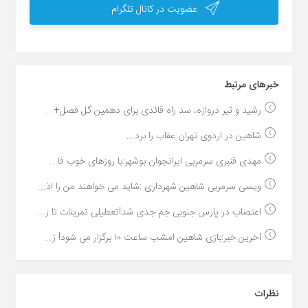
عضویت در کانال تلگرام
خبر‌های مرتبط
رشید و تیر دروازه، سد راه قائدی برای دهمین گل فصل+...
شاهین در اردوی تهران عقاب را برد...
مهدی قنبری سرمربی ایرانجوان بوشهر:با روزهای خوب فا...
ویسی سرمربی شاهین شهرداری :شاید می خواهند من را اذ...
اعتصاب در پارس جنوبی جم جدی شد!تعطیلی تمرینات تا ز...
آخرین خبر:بازی شاهین امشب ساعت ۱۰ برگزار می شود! ز...
نظرات