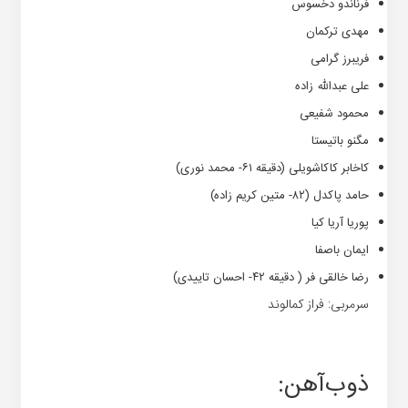
فرناندو دخسوس
مهدی ترکمان
فریبرز گرامی
علی عبدالله زاده
محمود شفیعی
مگنو باتیستا
کاخابر کاکاشویلی (دقیقه ۶۱- محمد نوری)
حامد پاکدل (۸۲- متین کریم زاده)
پوریا آریا کیا
ایمان باصفا
رضا خالقی فر ( دقیقه ۴۲- احسان تاییدی)
سرمربی: فراز کمالوند
ذوب‌آهن: