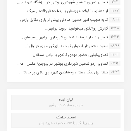
02:11
تصاویر تمرین شاهین شهردارى بوشهر در ورزشگاه شهید ب...
11:07
از دهقاید تا فولاد خوزستان با رضا دهقان:افتخار میک...
08:22
کنایه عجیب امیر حسین صادقی پیش از بازی مقابل پارس ...
11:38
گزارش روز/گنج میخواهید ،بروید بوشهر!...
11:34
تصاویر دیدار دوستانه شاهین شهردارى بوشهر و سپاهان ...
08:46
سعید مفتخر :ایرانجوان کارخانه بازیکن سازی فوتبال ا...
11:02
تصاویر،اولین حضور مهدی قائدی با لباس استقلال...
07:14
تصاویر اردو شاهین شهرداری بوشهر در بروجن/ عکس : مه...
09:24
هفته اول لیگ دسته دوم،شاهین شهرداری بازی پر حادثه ...
لیان ایده
طراحی سایت در بوشهر
اسپید پیامک
پنل پیامکی با ۹۵٪ تخفیف خرید پنل