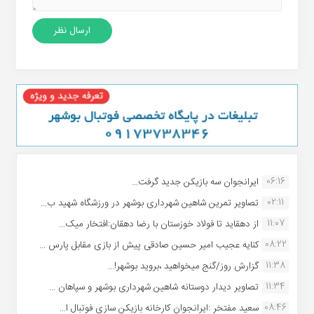
06:16
ایرانجوان سه بازیکن جدید گرفت...
02:11
تصاویر تمرین شاهین شهردارى بوشهر در ورزشگاه شهید ب...
11:07
از دهقاید تا فولاد خوزستان با رضا دهقان:افتخار میک...
08:22
کنایه عجیب امیر حسین صادقی پیش از بازی مقابل پارس ...
11:38
گزارش روز/گنج میخواهید ،بروید بوشهر!...
11:34
تصاویر دیدار دوستانه شاهین شهردارى بوشهر و سپاهان ...
08:46
سعید مفتخر :ایرانجوان کارخانه بازیکن سازی فوتبال ا...