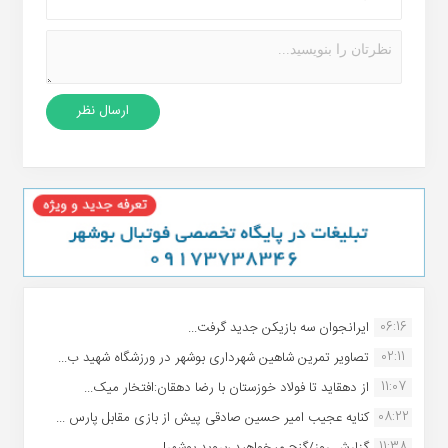
06:16
ایرانجوان سه بازیکن جدید گرفت...
02:11
تصاویر تمرین شاهین شهردارى بوشهر در ورزشگاه شهید ب...
11:07
از دهقاید تا فولاد خوزستان با رضا دهقان:افتخار میک...
08:22
کنایه عجیب امیر حسین صادقی پیش از بازی مقابل پارس ...
11:38
گزارش روز/گنج میخواهید ،بروید بوشهر!...