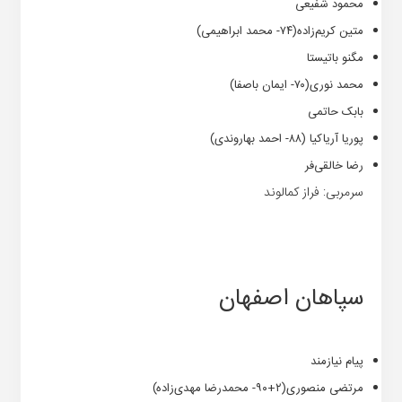
محمود شفیعی
متین کریم‌زاده(۷۴- محمد ابراهیمی)
مگنو باتیستا
محمد نوری(۷۰- ایمان باصفا)
بابک حاتمی
پوریا آریاکیا (۸۸- احمد بهاروندی)
رضا خالقی‌فر
سرمربی: فراز کمالوند
سپاهان اصفهان
پیام نیازمند
مرتضی منصوری(۲+۹۰- محمدرضا مهدی‌زاده)