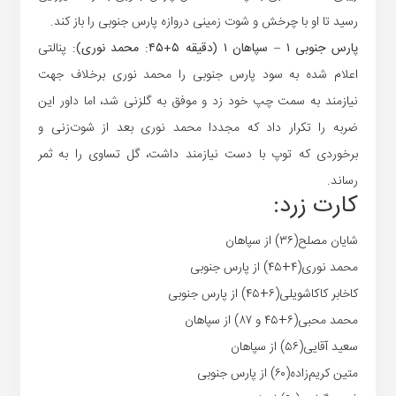
رسید تا او با چرخش و شوت زمینی دروازه پارس جنوبی را باز کند.
پارس جنوبی ۱ – سپاهان ۱ (دقیقه ۵+۴۵: محمد نوری):
پنالتی
اعلام شده به سود پارس جنوبی را محمد نوری برخلاف جهت
نیازمند به سمت چپ خود زد و موفق به گلزنی شد، اما داور این
ضربه را تکرار داد که مجددا محمد نوری بعد از شوت‌زنی و
برخوردی که توپ با دست نیازمند داشت، گل تساوی را به ثمر
رساند.
کارت زرد:
شایان مصلح(۳۶) از سپاهان
محمد نوری(۴+۴۵) از پارس جنوبی
کاخابر کاکاشویلی(۶+۴۵) از پارس جنوبی
محمد محبی(۶+۴۵ و ۸۷) از سپاهان
سعید آقایی(۵۶) از سپاهان
متین کریم‌زاده(۶۰) از پارس جنوبی