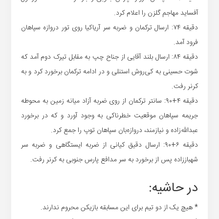
آفساید مهاجم گلزن را اعلام کرد.
دقیقه ۷۴: ارسال ترکمان و ضربه سر آریاکیا روی تور دروازه سپاهان
فرود آمد.
دقیقه ۸۴: ارسال بلند آقایی از جناح چپ به مقابل تیرک دوم آمد که
شوت حسینی به کی‌روش استنلی و در ادامه ترکمان برخورد کرد و به
کرنر رفت.
دقیقه ۴+۹۰: سانتر ترکمان از روی ضربه آزاد میانه زمین به محوطه
جریمه سپاهان موقعیت خطرناکی به وجود آورد و که در برخورد
عبدالله‌زاده و نیازمند، دروازه‌بان سپاهان توپ را جمع کرد.
دقیقه ۶+۹۰: ارسال دقیق کیانی از ضربه ایستگاهی و ضربه سر
شهباززاده پس از برخورد به سر مدافع پارس جنوبی به کرنر رفت.
در حاشیه:
* هیچ یک از دو تیم برای این مسابقه بازیکن محروم ندارند.