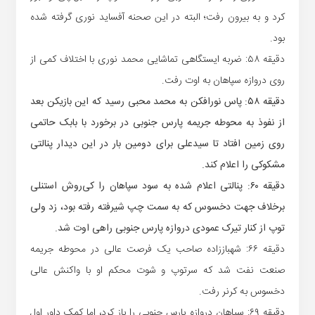
کرد و به بیرون رفت؛ البته در این صحنه آفساید نوری گرفته شده
بود.
دقیقه ۵۸: ضربه ایستگاهی تماشایی محمد نوری با اختلاف کمی از
روی دروازه سپاهان به اوت رفت.
دقیقه ۵۸: پاس نورافکن به محمد محبی رسید که این بازیکن بعد
از نفوذ به محوطه جریمه پارس جنوبی در برخورد با بابک حاتمی
روی زمین افتاد تا سیدعلی برای دومین بار در این دیدار پنالتی
مشکوکی را اعلام کند.
دقیقه ۶۰: پنالتی اعلام شده به سود سپاهان را کی‌روش استنلی
برخلاف جهت دخسوس که به سمت چپ شیرفته رفته بود، زد ولی
توپ از کنار تیرک عمودی دروازه پارس جنوبی راهی اوت شد.
دقیقه ۶۶: شهباززاده صاحب یک فرصت عالی در محوطه جریمه
صنعت نفت شد که سرتوپ و شوت محکم او با واکنش عالی
دخسوس به کرنر رفت.
دقیقه ۶۹: سپاهان دروازه پارس جنوبی را باز کرد، اما کمک داور اول