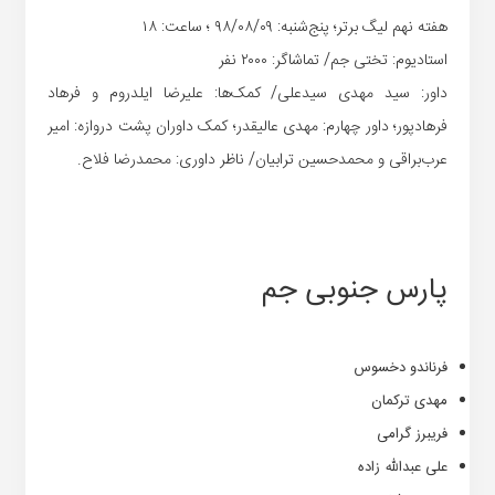
هفته نهم لیگ برتر؛ پنج‌شنبه: ۹۸/۰۸/۰۹ ؛ ساعت: ۱۸
استادیوم: تختی جم/ تماشاگر: ۲۰۰۰ نفر
داور: سید مهدی سیدعلی/ کمک‌ها: علیرضا ایلدروم و فرهاد
فرهادپور؛ داور چهارم: مهدی عالیقدر؛ کمک داوران پشت دروازه: امیر
عرب‌براقی و محمدحسین ترابیان/ ناظر داوری: محمدرضا فلاح.
پارس جنوبی جم
فرناندو دخسوس
مهدی ترکمان
فریبرز گرامی
علی عبدالله زاده