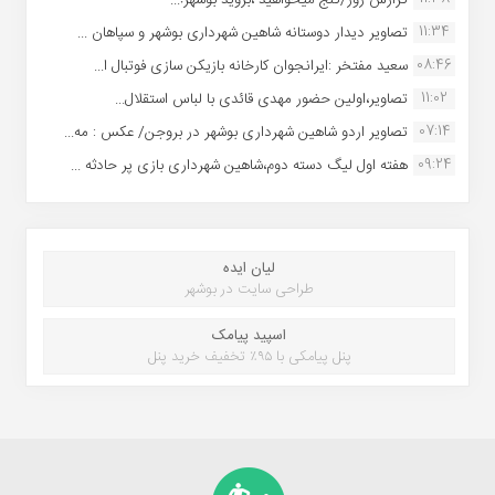
11:34
تصاویر دیدار دوستانه شاهین شهردارى بوشهر و سپاهان ...
08:46
سعید مفتخر :ایرانجوان کارخانه بازیکن سازی فوتبال ا...
11:02
تصاویر،اولین حضور مهدی قائدی با لباس استقلال...
07:14
تصاویر اردو شاهین شهرداری بوشهر در بروجن/ عکس : مه...
09:24
هفته اول لیگ دسته دوم،شاهین شهرداری بازی پر حادثه ...
لیان ایده
طراحی سایت در بوشهر
اسپید پیامک
پنل پیامکی با ۹۵٪ تخفیف خرید پنل