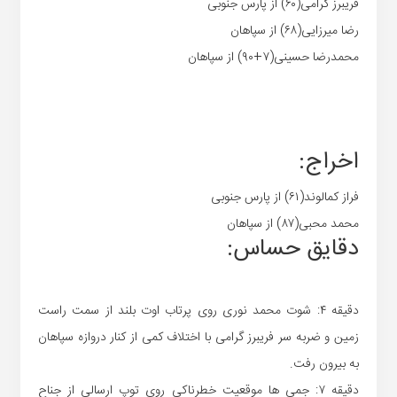
فریبرز گرامی(۶۰) از پارس جنوبی
رضا میرزایی(۶۸) از سپاهان
محمدرضا حسینی(۷+۹۰) از سپاهان
اخراج:
فراز کمالوند(۶۱) از پارس جنوبی
محمد محبی(۸۷) از سپاهان
دقایق حساس:
دقیقه ۴: شوت محمد نوری روی پرتاب اوت بلند از سمت راست
زمین و ضربه سر فریبرز گرامی با اختلاف کمی از کنار دروازه سپاهان
به بیرون رفت.
دقیقه ۷: جمی ها موقعیت خطرناکی روی توپ ارسالی از جناح