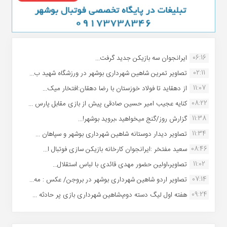
06:16
ایرانجوان سه بازیکن جدید گرفت...
02:11
تصاویر تمرین شاهین شهردارى بوشهر در ورزشگاه شهید ب...
11:07
از دهقاید تا فولاد خوزستان با رضا دهقان:افتخار میک...
08:22
کنایه عجیب امیر حسین صادقی پیش از بازی مقابل پارس ...
11:38
گزارش روز/گنج میخواهید ،بروید بوشهر!...
11:34
تصاویر دیدار دوستانه شاهین شهردارى بوشهر و سپاهان ...
08:46
سعید مفتخر :ایرانجوان کارخانه بازیکن سازی فوتبال ا...
11:02
تصاویر،اولین حضور مهدی قائدی با لباس استقلال...
07:14
تصاویر اردو شاهین شهرداری بوشهر در بروجن/ عکس : مه...
09:24
هفته اول لیگ دسته دوم،شاهین شهرداری بازی پر حادثه ...