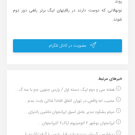
روند.
نونهالانی که دوست دارند در رقابتهای لیگ برتر راهی دور دوم
شوند.
عضویت در کانال تلگرام
خبر‌های مرتبط
هفته سی و دوم لیگ دسته اول / پارس جنوبی جم با سه گ...
عجیب اما واقعی،در تهران اتفاق افتاد! شاکی بابت عدم...
میثم بشکوه مدیر عامل اسبق ایرانجوان:ماشین زانتیای ...
ایرانجوان بوشهر ۲ آلومینیوم اراک۲ /ایرانجوان...
بدشانسی گریبان پدیده بازی قبل پارس را گرفت/کریم زا...