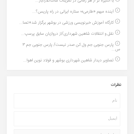
با انگیزه تر از هر زمانی در تمرینات سانتاکلارا،باز...
آینده مبهم «طارمی»؛ ستاره ایرانی در راه پاریس؟...
کارگاه آموزش خبرنویسی ورزشی در بوشهر برگزار شد+تصا...
نقل و انتقالات شاهین شهرداری/از دروازبان سابق پرسپ...
پارس جنوبی جم ول کن صدر نیست/ پارس جنوبی جم ۳
س...
تصاویر دیدار شاهین شهرداری بوشهر و فولاد نوین اهوا...
نظرات