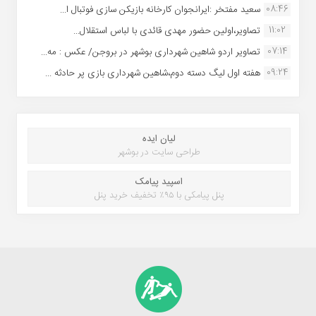
08:46
سعید مفتخر :ایرانجوان کارخانه بازیکن سازی فوتبال ا...
11:02
تصاویر،اولین حضور مهدی قائدی با لباس استقلال...
07:14
تصاویر اردو شاهین شهرداری بوشهر در بروجن/ عکس : مه...
09:24
هفته اول لیگ دسته دوم،شاهین شهرداری بازی پر حادثه ...
لیان ایده
طراحی سایت در بوشهر
اسپید پیامک
پنل پیامکی با ۹۵٪ تخفیف خرید پنل