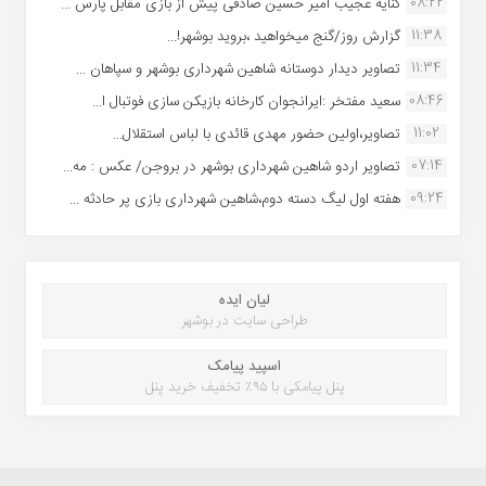
08:22
کنایه عجیب امیر حسین صادقی پیش از بازی مقابل پارس ...
11:38
گزارش روز/گنج میخواهید ،بروید بوشهر!...
11:34
تصاویر دیدار دوستانه شاهین شهردارى بوشهر و سپاهان ...
08:46
سعید مفتخر :ایرانجوان کارخانه بازیکن سازی فوتبال ا...
11:02
تصاویر،اولین حضور مهدی قائدی با لباس استقلال...
07:14
تصاویر اردو شاهین شهرداری بوشهر در بروجن/ عکس : مه...
09:24
هفته اول لیگ دسته دوم،شاهین شهرداری بازی پر حادثه ...
لیان ایده
طراحی سایت در بوشهر
اسپید پیامک
پنل پیامکی با ۹۵٪ تخفیف خرید پنل