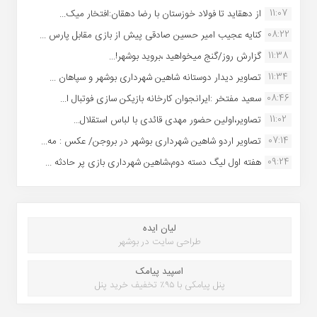
11:07
از دهقاید تا فولاد خوزستان با رضا دهقان:افتخار میک...
08:22
کنایه عجیب امیر حسین صادقی پیش از بازی مقابل پارس ...
11:38
گزارش روز/گنج میخواهید ،بروید بوشهر!...
11:34
تصاویر دیدار دوستانه شاهین شهردارى بوشهر و سپاهان ...
08:46
سعید مفتخر :ایرانجوان کارخانه بازیکن سازی فوتبال ا...
11:02
تصاویر،اولین حضور مهدی قائدی با لباس استقلال...
07:14
تصاویر اردو شاهین شهرداری بوشهر در بروجن/ عکس : مه...
09:24
هفته اول لیگ دسته دوم،شاهین شهرداری بازی پر حادثه ...
لیان ایده
طراحی سایت در بوشهر
اسپید پیامک
پنل پیامکی با ۹۵٪ تخفیف خرید پنل