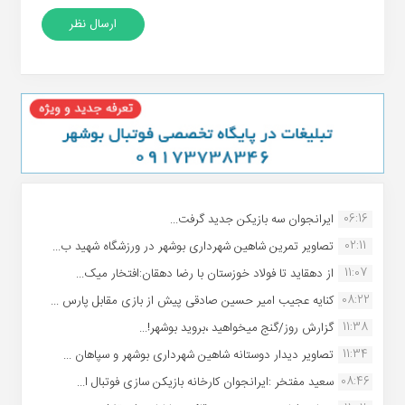
06:16
ایرانجوان سه بازیکن جدید گرفت...
02:11
تصاویر تمرین شاهین شهردارى بوشهر در ورزشگاه شهید ب...
11:07
از دهقاید تا فولاد خوزستان با رضا دهقان:افتخار میک...
08:22
کنایه عجیب امیر حسین صادقی پیش از بازی مقابل پارس ...
11:38
گزارش روز/گنج میخواهید ،بروید بوشهر!...
11:34
تصاویر دیدار دوستانه شاهین شهردارى بوشهر و سپاهان ...
08:46
سعید مفتخر :ایرانجوان کارخانه بازیکن سازی فوتبال ا...