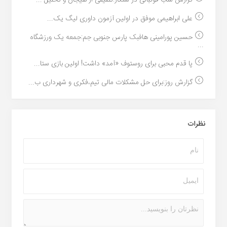
گزارش شب فوتبالی در سنگار؛تلفیقی از هیجان و تحلیل ...
علی ابراهیمی موفق در اولین آزمون داوری لیگ یک...
حسین پورامینی هافبک پارس جنوبی جم:جمعه یک ورزشگاه
...
پا قدم محبی برای روستوف «آمد» داشت! اولین بازی ستا...
گزارش روز:برای حل مشکلات مالی تیم،فکری و شهرداری ب...
نظرات