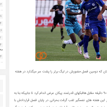
22
...
38
34
46
2
14
مه.
24
...
تان که دومین فصل حضورش در لیگ برتر را پشت سر میگذارد در هفته
به گزارش فوتبال بوشهر بحرانی در یک بازی سخت و نفسگیر ۹۰ دقیقه مقابل هافبکهای قدرتمند پیکان عرض اندام کرد تا جاییکه بنا به
ر این هفته های نفسگیر لقب گرفت.بحرانی در پایان فصل قراردادش با