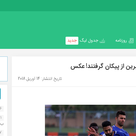
روزنامه
جدول لیگ
جدید
ین از پیکان گرفتند! عکس
تاریخ انتشار: 14 آوریل 2018
16
1
ب..
07