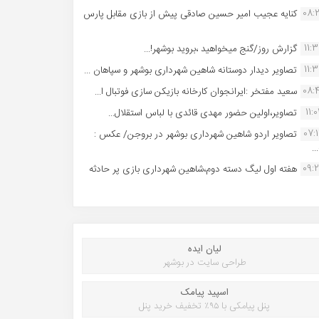
08:
کنایه عجیب امیر حسین صادقی پیش از بازی مقابل پارس
11:
گزارش روز/گنج میخواهید ،بروید بوشهر!...
11:
تصاویر دیدار دوستانه شاهین شهردارى بوشهر و سپاهان ...
08:
سعید مفتخر :ایرانجوان کارخانه بازیکن سازی فوتبال ا...
11:0
تصاویر،اولین حضور مهدی قائدی با لباس استقلال...
07:
تصاویر اردو شاهین شهرداری بوشهر در بروجن/ عکس :
..
09:
هفته اول لیگ دسته دوم،شاهین شهرداری بازی پر حادثه
لیان ایده
طراحی سایت در بوشهر
اسپید پیامک
پنل پیامکی با ۹۵٪ تخفیف خرید پنل