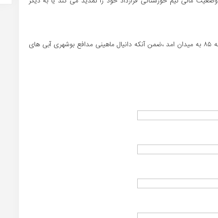
 وضعیت مالی تیم خوزستانی قرارداد خود را تمدید می کند یا به دیگر
در بازی مقابل پیکان محمد شریفی دیگر بوشهری نیز از دقیقه ۸۵ به میدان امد ،ضمن آنکه دانیال ماهینی مدافع بوشهری آبی های