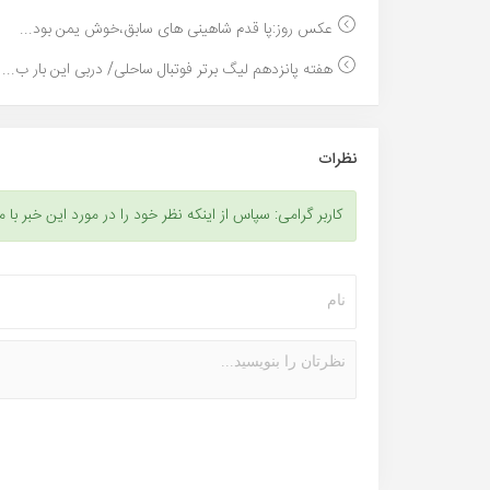
عکس روز:پا قدم شاهینی های سابق،خوش یمن بود...
هفته پانزدهم لیگ برتر فوتبال ساحلی/ دربی این بار ب...
نظرات
کاربر گرامی: سپاس از اینکه نظر خود را در مورد این خبر با م