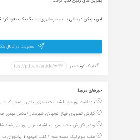
بهترین های زمین لقب گرفت.
این بازیکن در حالی با تیم خرمشهری به لیگ یک صعود کرد که
عضویت در کانال تلگر
لینک کوتاه خبر
خبر‌های مرتبط
یادداشت روز:حق با شماست تیمهای نفتی را منحل کنید! ..
گزارش تصویری فینال نونهالان شهرستان/عکس:مهدی جعف
ویدیو/گزارش اختصاصی از حاشیه تمرین روز چهارشنبه شا..
هفته سوم لیگ دسته سوم / نفت امیدیه 1 ایرانجوان ب...