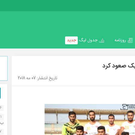
روزنامه
جدول لیگ
جدید
یک صعود کرد
تاریخ انتشار: 07 مه 2018
16
1
ب..
07