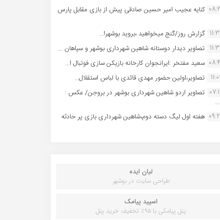
08:
کنایه عجیب امیر حسین صادقی پیش از بازی مقابل پارس
11:
گزارش روز/گنج میخواهید ،بروید بوشهر!...
11:
تصاویر دیدار دوستانه شاهین شهردارى بوشهر و سپاهان ...
08:
سعید مفتخر :ایرانجوان کارخانه بازیکن سازی فوتبال ا...
11:0
تصاویر،اولین حضور مهدی قائدی با لباس استقلال...
07:
تصاویر اردو شاهین شهرداری بوشهر در بروجن/ عکس :
..
09:
هفته اول لیگ دسته دوم،شاهین شهرداری بازی پر حادثه
لیان ایده
طراحی سایت در بوشهر
اسپید پیامک
پنل پیامکی با ۹۵٪ تخفیف خرید پنل