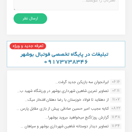
06:16
ایرانجوان سه بازیکن جدید گرفت...
02:11
تصاویر تمرین شاهین شهردارى بوشهر در ورزشگاه شهید ب...
11:07
از دهقاید تا فولاد خوزستان با رضا دهقان:افتخار میک...
08:22
کنایه عجیب امیر حسین صادقی پیش از بازی مقابل پارس ...
11:38
گزارش روز/گنج میخواهید ،بروید بوشهر!...
11:34
تصاویر دیدار دوستانه شاهین شهردارى بوشهر و سپاهان ...