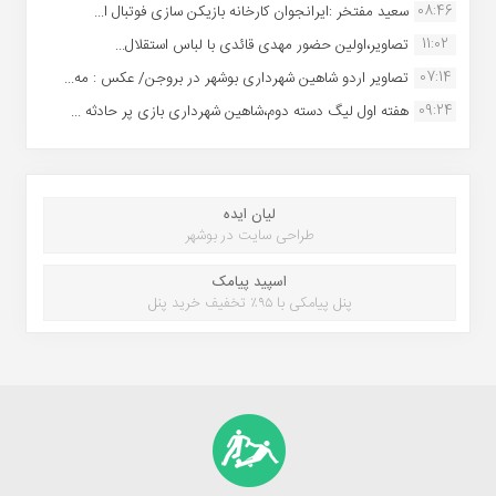
08:46
سعید مفتخر :ایرانجوان کارخانه بازیکن سازی فوتبال ا...
11:02
تصاویر،اولین حضور مهدی قائدی با لباس استقلال...
07:14
تصاویر اردو شاهین شهرداری بوشهر در بروجن/ عکس : مه...
09:24
هفته اول لیگ دسته دوم،شاهین شهرداری بازی پر حادثه ...
لیان ایده
طراحی سایت در بوشهر
اسپید پیامک
پنل پیامکی با ۹۵٪ تخفیف خرید پنل