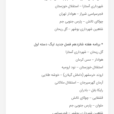
شهرداری آستارا – استقلال خوزستان
فجرسپاسی شیراز – هوادار تهران
چوکای تالش – پارس جنوبی جم
شاهین شهرداری بوشهر – گل ریحان
* برنامه هفته شانزدهم فصل جدید لیگ دسته اول
گل ریحان – شهرداری آستارا
هوادار – مس کرمان
استقلال خوزستان – نود ارومیه
اروند خرمشهر (داماش گیلان) – خوشه طلایی
آرمان گهرسیرجان – استقلال ملاثانی
رایکا بابل – بادران
قشقایی – چوکای تالش
ملوان – پارس جنوبی جم
شاهین شهرداری بوشهر – فجرسپاسی