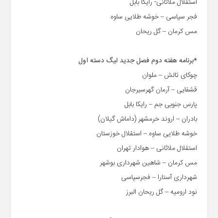
استقلال ملاثانی- رایکا بابل
فجر سپاسی – خوشه طلایی ساوه
مس کرمان – گل ریحان
*برنامه هفته دوم فصل جدید لیگ دسته اول
چوکای تالش – ملوان
قشقایی – آرمان گهرسیرجان
پارس جنوبی جم – رایکا بابل
بادران – اروند خرمشهر (داماش گیلان)
خوشه طلایی ساوه – استقلال خوزستان
استقلال ملاثانی – هوادار تهران
مس کرمان – شاهین شهرداری بوشهر
شهرداری آستارا – فجرسپاسی
نود ارومیه – گل ریحان البرز