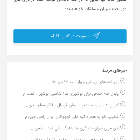
دور رفت میزبان مسابقات خواهند بود.
عضویت در کانال تلگرام
خبر‌های مرتبط
روزنامه های ورزشی چهارشنبه ۲۶ مهر ۹۶...
پایان جام حذفی برای بوشهری ها/ شاهین بوشهر 0 نفت م...
کیوان هاشم زاده مدیر سازمان فوتبال و قائم مقام مدی...
شکیب خو به همراه تیم ملی نوجوانان ایران راهی چین م...
این مربی جوان بنه گزی ها را لیگ یکی کرد+عکس...
شکست خورده‌ها ایرانجوان را رها نمی‌کنند/ یادداشت:ر...