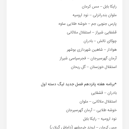
رایکا بابل – مس کرمان
ملوان بندرانزلی – نود ارومیه
پارس جنوبی جم – خوشه طلایی ساوه
قشقایی شیراز – استقلال ملاثانی
چوکای تالش – بادران
هوادار – شاهین شهرداری بوشهر
آرمان گهرسیرجان – فجرسپاسی شیراز
استقلال خوزستان – گل ریحان
*برنامه هفته پانزدهم فصل جدید لیگ دسته اول
بادران – قشقایی
استقلال ملاثانی – ملوان
خوشه طلایی – آرمان گهرسیرجان
نود ارومیه – رایکا بابل
مس کرمان – اروند خرمشهر (داماش گیلان)