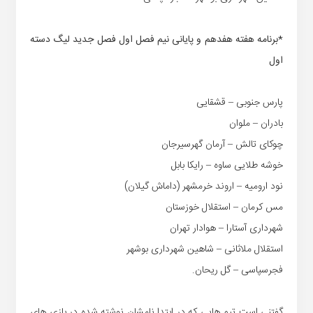
*برنامه هفته هفدهم و پایانی نیم فصل اول فصل جدید لیگ دسته
اول
پارس جنوبی – قشقایی
بادران – ملوان
چوکای تالش – آرمان گهرسیرجان
خوشه طلایی ساوه – رایکا بابل
نود ارومیه – اروند خرمشهر (داماش گیلان)
مس کرمان – استقلال خوزستان
شهرداری آستارا – هوادار تهران
استقلال ملاثانی – شاهین شهرداری بوشهر
فجرسپاسی – گل ریحان.
گفتنی است تیم هایی که در ابتدا نامشان نوشته شده در بازی های