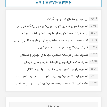
06:16
ایرانجوان سه بازیکن جدید گرفت...
02:11
تصاویر تمرین شاهین شهردارى بوشهر در ورزشگاه شهید ب...
11:07
از دهقاید تا فولاد خوزستان با رضا دهقان:افتخار میک...
08:22
کنایه عجیب امیر حسین صادقی پیش از بازی مقابل پارس ...
11:38
گزارش روز/گنج میخواهید ،بروید بوشهر!...
11:34
تصاویر دیدار دوستانه شاهین شهردارى بوشهر و سپاهان ...
08:46
سعید مفتخر :ایرانجوان کارخانه بازیکن سازی فوتبال ا...
11:02
تصاویر،اولین حضور مهدی قائدی با لباس استقلال...
07:14
تصاویر اردو شاهین شهرداری بوشهر در بروجن/ عکس : مه...
09:24
هفته اول لیگ دسته دوم،شاهین شهرداری بازی پر حادثه ...
لیان ایده