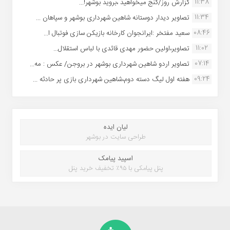
11:38
گزارش روز/گنج میخواهید ،بروید بوشهر!...
11:34
تصاویر دیدار دوستانه شاهین شهردارى بوشهر و سپاهان ...
08:46
سعید مفتخر :ایرانجوان کارخانه بازیکن سازی فوتبال ا...
11:02
تصاویر،اولین حضور مهدی قائدی با لباس استقلال...
07:14
تصاویر اردو شاهین شهرداری بوشهر در بروجن/ عکس : مه...
09:24
هفته اول لیگ دسته دوم،شاهین شهرداری بازی پر حادثه ...
لیان ایده
طراحی سایت در بوشهر
اسپید پیامک
پنل پیامکی با ۹۵٪ تخفیف خرید پنل