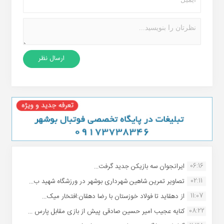
06:16
ایرانجوان سه بازیکن جدید گرفت...
02:11
تصاویر تمرین شاهین شهردارى بوشهر در ورزشگاه شهید ب...
11:07
از دهقاید تا فولاد خوزستان با رضا دهقان:افتخار میک...
08:22
کنایه عجیب امیر حسین صادقی پیش از بازی مقابل پارس ...