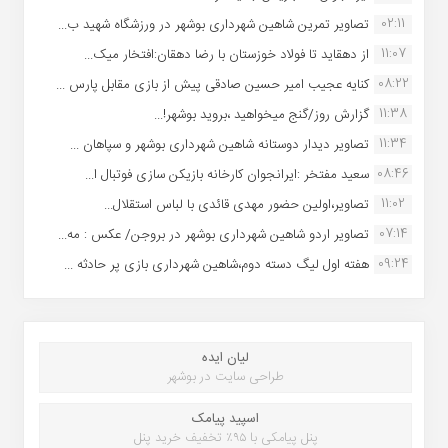
02:11
تصاویر تمرین شاهین شهردارى بوشهر در ورزشگاه شهید ب...
11:07
از دهقاید تا فولاد خوزستان با رضا دهقان:افتخار میک...
08:22
کنایه عجیب امیر حسین صادقی پیش از بازی مقابل پارس ...
11:38
گزارش روز/گنج میخواهید ،بروید بوشهر!...
11:34
تصاویر دیدار دوستانه شاهین شهردارى بوشهر و سپاهان ...
08:46
سعید مفتخر :ایرانجوان کارخانه بازیکن سازی فوتبال ا...
11:02
تصاویر،اولین حضور مهدی قائدی با لباس استقلال...
07:14
تصاویر اردو شاهین شهرداری بوشهر در بروجن/ عکس : مه...
09:24
هفته اول لیگ دسته دوم،شاهین شهرداری بازی پر حادثه ...
لیان ایده
طراحی سایت در بوشهر
اسپید پیامک
پنل پیامکی با ۹۵٪ تخفیف خرید پنل