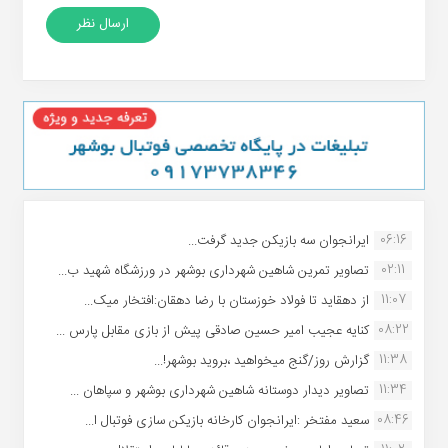
06:16
ایرانجوان سه بازیکن جدید گرفت...
02:11
تصاویر تمرین شاهین شهردارى بوشهر در ورزشگاه شهید ب...
11:07
از دهقاید تا فولاد خوزستان با رضا دهقان:افتخار میک...
08:22
کنایه عجیب امیر حسین صادقی پیش از بازی مقابل پارس ...
11:38
گزارش روز/گنج میخواهید ،بروید بوشهر!...
11:34
تصاویر دیدار دوستانه شاهین شهردارى بوشهر و سپاهان ...
08:46
سعید مفتخر :ایرانجوان کارخانه بازیکن سازی فوتبال ا...