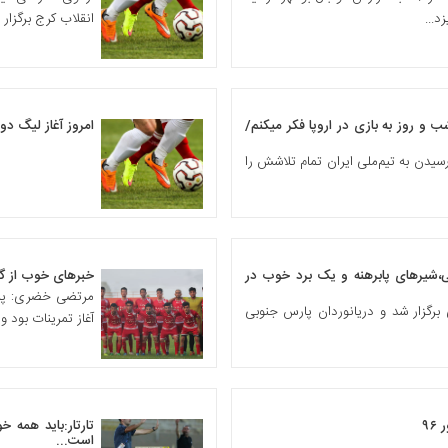
د...
انقلاب کرج برگزار 
و روز به بازی در اروپا فکر میکنم/
امروز آغاز لیگ د
یدن به تیم‌ملی ایران تمام تلاشش را
ی،شیرهای پابرهنه و یک برد خوب در
خبرهای خوب از گنا
مرتضی خضری: پرسپ
برگزار شد و دریانوردان پارس جنوبی
آغاز تمرینات بود و 
تارتار:باید همه 
است...