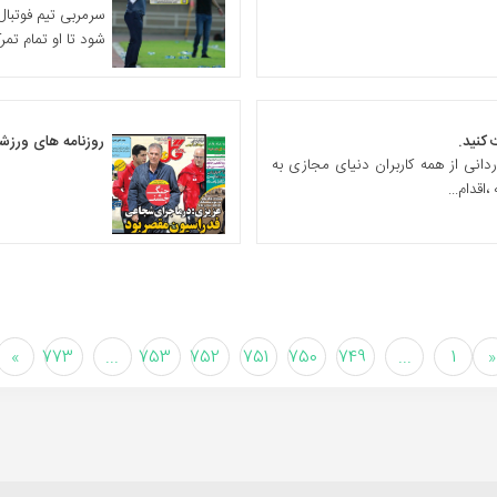
سرمربی تیم فوتبال
شود تا او تمام تمر
کنید.
روزنامه های ورزشی دوشنبه
انی از همه کاربران دنیای مجازی به
اقدام...
»
773
...
753
752
751
750
749
...
1
«