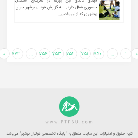
مهدی قائدی این روزها در تمریتان استقلال
حضوری فعال دارد. به گزارش فوتبال بوشهر جوان
بوشهری که اولین فصل...
»
773
...
754
753
752
751
750
...
1
«
کلیه حقوق و امتیازات این سایت متعلق به "پایگاه تخصصی فوتبال بوشهر" می‌باشد.