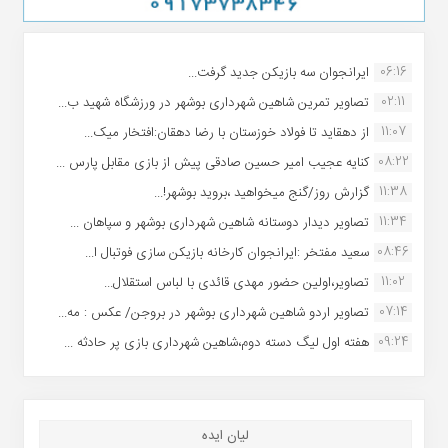
06:16
ایرانجوان سه بازیکن جدید گرفت...
02:11
تصاویر تمرین شاهین شهردارى بوشهر در ورزشگاه شهید ب...
11:07
از دهقاید تا فولاد خوزستان با رضا دهقان:افتخار میک...
08:22
کنایه عجیب امیر حسین صادقی پیش از بازی مقابل پارس ...
11:38
گزارش روز/گنج میخواهید ،بروید بوشهر!...
11:34
تصاویر دیدار دوستانه شاهین شهردارى بوشهر و سپاهان ...
08:46
سعید مفتخر :ایرانجوان کارخانه بازیکن سازی فوتبال ا...
11:02
تصاویر،اولین حضور مهدی قائدی با لباس استقلال...
07:14
تصاویر اردو شاهین شهرداری بوشهر در بروجن/ عکس : مه...
09:24
هفته اول لیگ دسته دوم،شاهین شهرداری بازی پر حادثه ...
لیان ایده