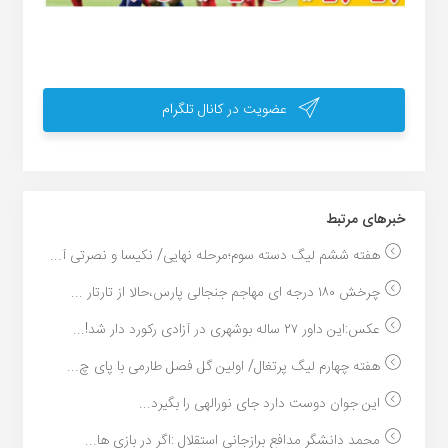
عضویت در کانال تلگرام
خبر‌های مرتبط
هفته ششم لیگ دسته سوم؛مرحله نهایی/ نکیسا و نصرتی آ...
چرخش ۱۸۰ درجه ای مهاجم جنجالی پارس،حالا از تارتار ...
عکس:این داور ۲۷ ساله بوشهری در آزادی رکورد دار شد!...
هفته چهارم لیگ پرتغال/ اولین گل فصل طارمی با پای چ...
این جوان دوست دارد جای نورالهی را بگیرد...
محمد دانشگر مدافع برازجانی استقلال :اگر در بازی ها...