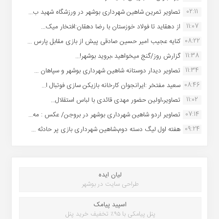
02:11
تصاویر تمرین شاهین شهردارى بوشهر در ورزشگاه شهید ب...
11:07
از دهقاید تا فولاد خوزستان با رضا دهقان:افتخار میک...
08:22
کنایه عجیب امیر حسین صادقی پیش از بازی مقابل پارس ...
11:38
گزارش روز/گنج میخواهید ،بروید بوشهر!...
11:34
تصاویر دیدار دوستانه شاهین شهردارى بوشهر و سپاهان ...
08:46
سعید مفتخر :ایرانجوان کارخانه بازیکن سازی فوتبال ا...
11:02
تصاویر،اولین حضور مهدی قائدی با لباس استقلال...
07:14
تصاویر اردو شاهین شهرداری بوشهر در بروجن/ عکس : مه...
09:24
هفته اول لیگ دسته دوم،شاهین شهرداری بازی پر حادثه ...
لیان ایده
طراحی سایت در بوشهر
اسپید پیامک
پنل پیامکی با ۹۵٪ تخفیف خرید پنل