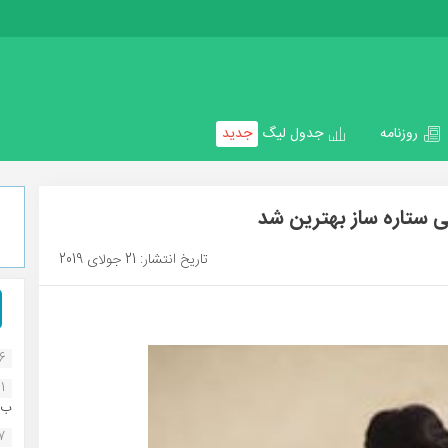
روزنامه
جدول لیگ
جدید
ی ستاره ساز بهترین شد
تاریخ انتشار: 21 جولای 2019
16
1
ب..
07