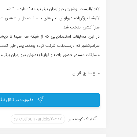
?فوتبالیست بوشهری دروازه‌بان برتر برنامه “ستاره‌ساز” شد
?ارشیا برزگرزاده دروازبان تیم های پایه استقلال و شاهین شهر
ساز” کشور انتخاب شد
مسابقات مستمر حصور یافته و نهایتا به‌عنوان دروازه‌بان برتر
منبع:خلیج فارس
عضویت در کانال تلگر
لینک کوتاه خبر