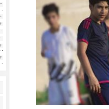
22
...
38
34
46
2
14
مه.
24
...