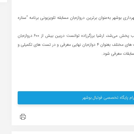
داری بوشهر به‌عنوان برترین دروازه‌بان مسابقه تلویزیونی برنامه “ستاره
در این مسابقات استعدادیابی که از شبکه سه سیما تا دیشب پخش می‌شد، ارشیا برزگرزاده توانست دربین بیش از ۶۰۰ دروازه‌بان
سراسرکشور که درمسابقات شرکت کرده بودند، پس طی تست های مختلف بعنوان ۴ دوازه‌بان نهایی معرفی و در تست های تکمیلی و
 مسابقات معرفی شود.
ام پایگاه تخصصی فوتبال بوشهر