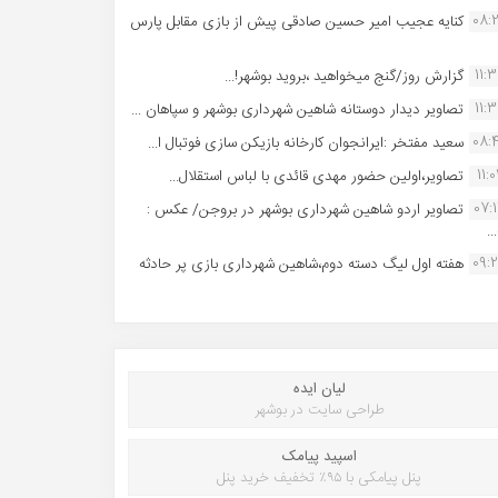
08:
کنایه عجیب امیر حسین صادقی پیش از بازی مقابل پارس
11:
گزارش روز/گنج میخواهید ،بروید بوشهر!...
11:
تصاویر دیدار دوستانه شاهین شهردارى بوشهر و سپاهان ...
08:
سعید مفتخر :ایرانجوان کارخانه بازیکن سازی فوتبال ا...
11:0
تصاویر،اولین حضور مهدی قائدی با لباس استقلال...
07:
تصاویر اردو شاهین شهرداری بوشهر در بروجن/ عکس :
..
09:
هفته اول لیگ دسته دوم،شاهین شهرداری بازی پر حادثه
لیان ایده
طراحی سایت در بوشهر
اسپید پیامک
پنل پیامکی با ۹۵٪ تخفیف خرید پنل