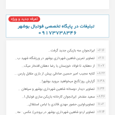
06:16
ایرانجوان سه بازیکن جدید گرفت...
02:11
تصاویر تمرین شاهین شهردارى بوشهر در ورزشگاه شهید ب...
11:07
از دهقاید تا فولاد خوزستان با رضا دهقان:افتخار میک...
08:22
کنایه عجیب امیر حسین صادقی پیش از بازی مقابل پارس ...
11:38
گزارش روز/گنج میخواهید ،بروید بوشهر!...
11:34
تصاویر دیدار دوستانه شاهین شهردارى بوشهر و سپاهان ...
08:46
سعید مفتخر :ایرانجوان کارخانه بازیکن سازی فوتبال ا...
11:02
تصاویر،اولین حضور مهدی قائدی با لباس استقلال...
07:14
تصاویر اردو شاهین شهرداری بوشهر در بروجن/ عکس : مه...